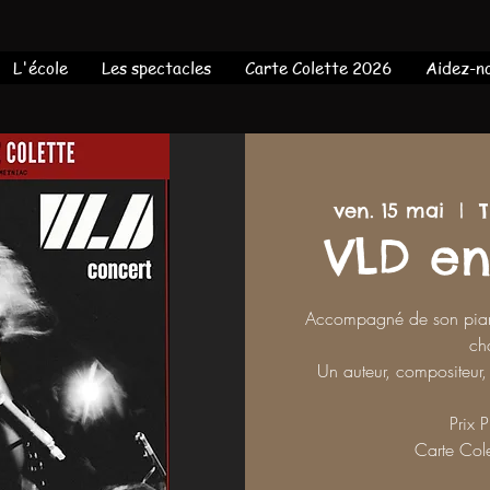
L'école
Les spectacles
Carte Colette 2026
Aidez-no
ven. 15 mai
  |  
T
VLD en
Accompagné de son piano,
ch
Un auteur, compositeur,
Prix 
Carte Col