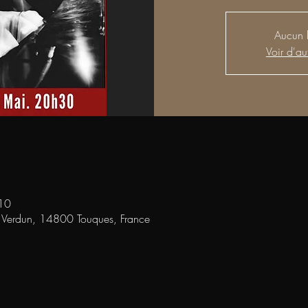
Aucun b
Voir d'au
10
e Verdun, 14800 Touques, France