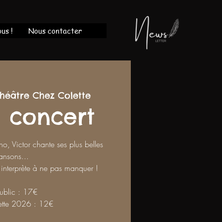
us !
Nous contacter
héâtre Chez Colette
 concert
 Victor chante ses plus belles
ansons...
 interprète à ne pas manquer !
Public : 17€
ette 2026 : 12€