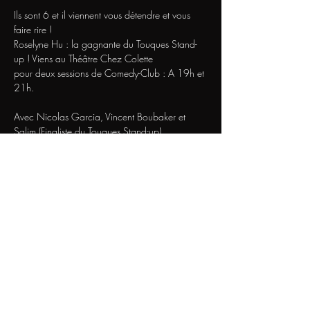
Ils sont 6 et il viennent vous détendre et vous 
faire rire !
Roselyne Hu : la gagnante du Touques Stand-
up ! Viens au Théâtre Chez Colette 
pour deux sessions de Comedy-Club : A 19h et 
21h.
Avec Nicolas Garcia, Vincent Boubaker et 
Salim (Finaliste du Touques Stand-up).
Et Deux invités surprises : Le promeneur et 
Flora....
Une soirée pour rire et s'amuser. 1h10 de 
bonheur et de détente... 
Afficher plus
Nous Contacter