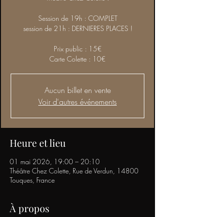
Session de 19h : COMPLET
session de 21h : DERNIERES PLACES !
Prix public : 15€
Carte Colette : 10€
Aucun billet en vente
Voir d'autres événements
Heure et lieu
01 mai 2026, 19:00 – 20:10
Théâtre Chez Colette, Rue de Verdun, 14800
Touques, France
À propos