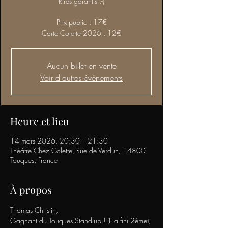
Rires garantis :-)
Prix public : 17€
Carte Colette 2026 : 12€
Aucun billet en vente
Voir d'autres événements
Heure et lieu
14 mars 2026, 20:30 – 21:30
Théâtre Chez Colette, Rue de Verdun, 14800
Touques, France
À propos
Thomas Christin,
Gagnant du Touques Stand-up ! (Il a fini 2ème),