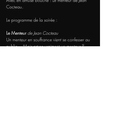
Avec en amuse bouche : Le menteur de Jean 
Cocteau.
Le programme de la soirée :
Le Menteur
de Jean Cocteau
Un menteur en souffrance vient se confesser au 
public… Mais est-ce vraiment un menteur ?... 
Ou bien est-ce un piège pour démasquer tout 
un public de menteurs ?... Mensonge ?... 
Vérité ?... Qui sait ?...
Afficher plus
Nous Contacter