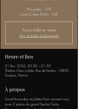
Prix public : 17€
Carte Colette 2026 : 12€
Aucun billet en vente
Voir d'autres événements
Heure et lieu
21 févr. 2026, 20:30 – 21:30
Théâtre Chez colette, Rue de Verdun, 14800
Touques, France
À propos
Lionel Fernandez et Juliette Huot viennent nous 
jouer 3 pièces du grand Sacha Guitry. 