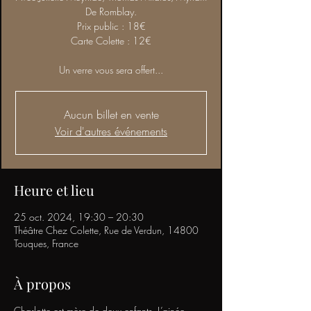
De Romblay.
Prix public : 18€
Carte Colette : 12€
Un verre vous sera offert...
Aucun billet en vente
Voir d'autres événements
Heure et lieu
25 oct. 2024, 19:30 – 20:30
Théâtre Chez Colette, Rue de Verdun, 14800
Touques, France
À propos
Charlotte est mère de deux enfants. L’ainée,