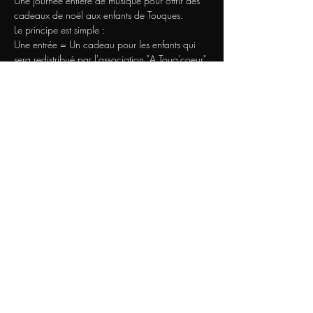
Une journée entière de musique pour offrir des 
cadeaux de noël aux enfants de Touques.
Le principe est simple :
Une entrée = Un cadeau pour les enfants qui 
sera redistribué par l'association "A Touq'coeur"
Rendez vous au théâtre Chez Colette le 6 
décembre 2025 
Afficher plus
Nous Contacter
Suivez-nous
Théâtre Chez Colette.