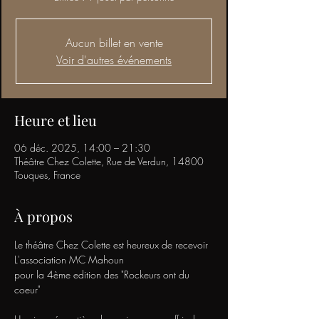
Aucun billet en vente
Voir d'autres événements
Heure et lieu
06 déc. 2025, 14:00 – 21:30
Théâtre Chez Colette, Rue de Verdun, 14800
Touques, France
À propos
Le théâtre Chez Colette est heureux de recevoir 
L'association MC Mahoun
pour la 4ème edition des "Rockeurs ont du 
coeur"