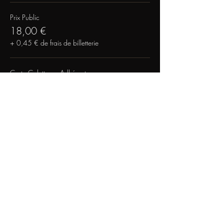
Prix Public
18,00 €
+ 0,45 € de frais de billetterie
Carte Colette ou Adhérent
12,00 €
+ 0,30 € de frais de billetterie
Vente expirée
Type de billet
Reservez et Payez sur place
Plus d'info
Prix
0,00 €