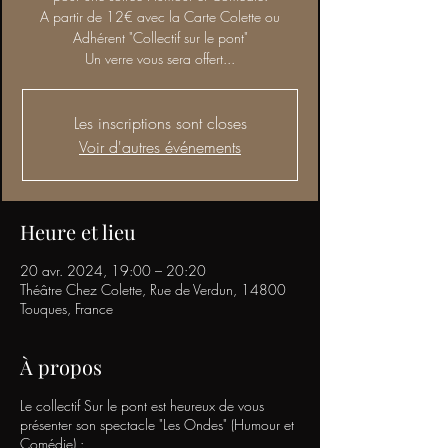
A partir de 12€ avec la Carte Colette ou
Adhérent "Collectif sur le pont"
Un verre vous sera offert...
Les inscriptions sont closes
Voir d'autres événements
Heure et lieu
20 avr. 2024, 19:00 – 20:20
Théâtre Chez Colette, Rue de Verdun, 14800
Touques, France
À propos
Le collectif Sur le pont est heureux de vous
présenter son spectacle "Les Ondes" (Humour et
Comédie) :