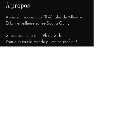
À propos
Après son succès aux "Théâtrales de Villerville".
Et la merveilleuse soirée Sacha Guitry.
2 resprésentations : 19h ou 21h.
Pour que tout le monde puisse en profiter !
Lionel Fernandez revient avec ces monologues 
merveilleusement drôles de Georges Feydeau. 
Le roi du théâtre de Boulevard
Plaisir et rires garantis !
Afficher plus
Nous Contacter