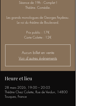
Séance de 19h : Complet !
Théâtre. Comédie.
Les grands monologues de Georges Feydeau.
Le roi du théâtre de Boulevard.
Prix public : 17€
Carte Colette : 12€
Aucun billet en vente
Voir d'autres événements
Heure et lieu
28 mars 2026, 19:00 – 20:05
Théâtre Chez Colette, Rue de Verdun, 14800
Touques, France