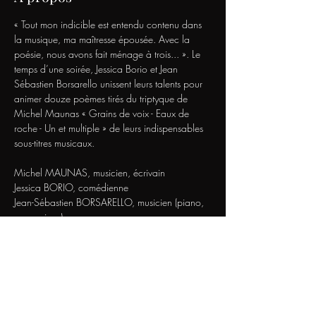
« Tout mon indicible est entendu contenu dans 
la musique, ma maîtresse épousée. Avec la 
poésie, nous avons fait ménage à trois... ». Le 
temps d’une soirée, Jessica Borio et Jean 
Sébastien Borsarello unissent leurs talents pour 
animer douze poèmes tirés du triptyque de 
Michel Maunas « Grains de voix - Eaux de 
roche - Un et multiple » de leurs indispensables 
sous-titres musicaux.
Michel MAUNAS, musicien, écrivain
Jessica BORIO, comédienne
Jean-Sébastien BORSARELLO, musicien (piano, 
percussions)
Michel Maunas est chef d’orchestre et 
pédagogue. Sa carrière est rythmée par ses 
rencontres avec Pierre Boulez, Claudio 
Abbado, Carlo Maria Giulini… L'écriture et la 
poésie ont toujours accompagné sa vie 