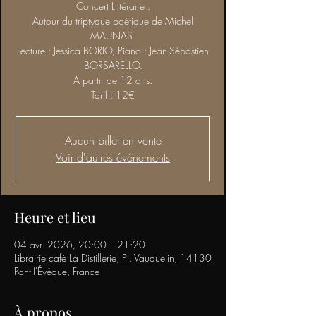
Concert Littéraire .
Autour du triptyque poétique de Michel
MAUNAS.
Lecture : Jessica BORIO, Piano : Jean-Sébastien
BORSARELLO.
A partir de 12 ans.
Tarif : 12€
Aucun billet en vente
Voir d'autres événements
Heure et lieu
04 avr. 2026, 20:00 – 21:20
Librairie café La Distillerie, Pl. Vauquelin, 14130
Pont-l'Évêque, France
À propos