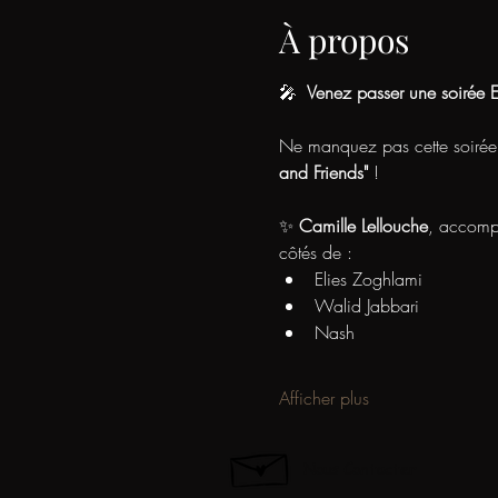
À propos
🎤 
 Venez passer une soirée E
Ne manquez pas cette soirée p
and Friends"
 !
✨ 
Camille Lellouche
, accomp
côtés de :
Elies Zoghlami
Walid Jabbari
Nash
Afficher plus
Nous Contacter