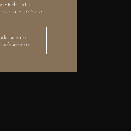
spectacle 1h15.
 avec la carte Colette.
illet en vente
tres événements