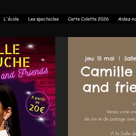
L'école
Les spectacles
Carte Colette 2026
Aidez-no
jeu. 15 mai
  |  
Sall
Camille
and fri
Venez vivre un
de rire et de partage ave
A la Salle d